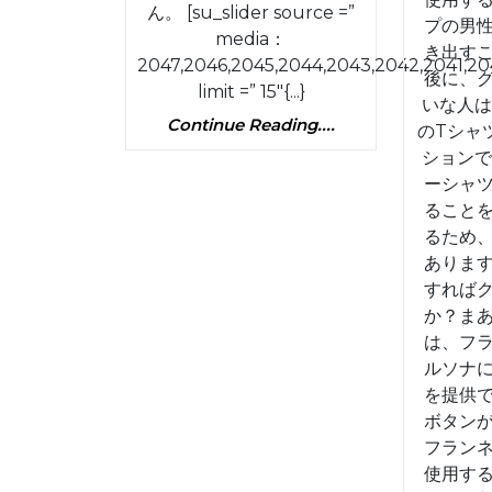
ん。 [su_slider source =”
プの男
media：
き出す
2047,2046,2045,2044,2043,2042,2041,20
後に、
limit =” 15″{...}
いな人は
Continue
Continue Reading....
のTシャ
Reading....
ションで
ーシャ
ること
るため
ありま
すれば
か？ま
は、フ
ルソナ
を提供
ボタン
フラン
使用す