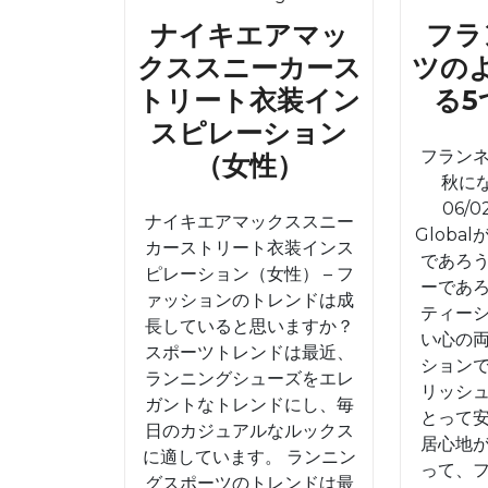
ナイキエアマッ
フラ
クススニーカース
ツの
トリート衣装イン
る5
スピレーション
フラン
ナ
（女性）
秋に
イ
06/0
ナイキエアマックススニー
キ
Globa
カーストリート衣装インス
エ
であろ
ピレーション（女性） – フ
ーであ
ア
ァッションのトレンドは成
ティー
マ
長していると思いますか？
い心の
スポーツトレンドは最近、
ッ
ション
ランニングシューズをエレ
ク
リッシ
ガントなトレンドにし、毎
とって
ス
日のカジュアルなルックス
居心地
ス
に適しています。 ランニン
って、
グスポーツのトレンドは最