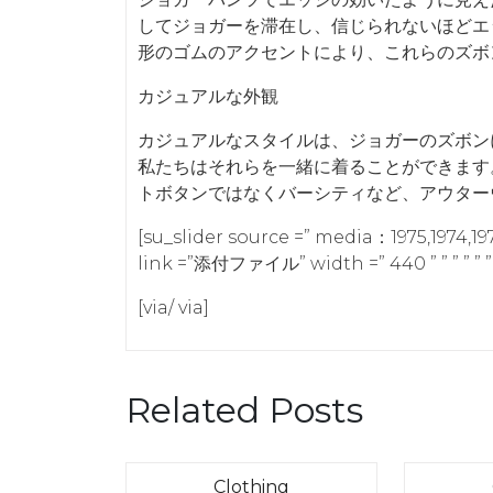
してジョガーを滞在し、信じられないほどエ
形のゴムのアクセントにより、これらのズボ
カジュアルな外観
カジュアルなスタイルは、ジョガーのズボン
私たちはそれらを一緒に着ることができます
トボタンではなくバーシティなど、アウター
[su_slider source =” media：1975,1974,1973
link =”添付ファイル” width =” 440 ” ” ” ” ” ” 
[via/ via]
Related Posts
Category
Clothing