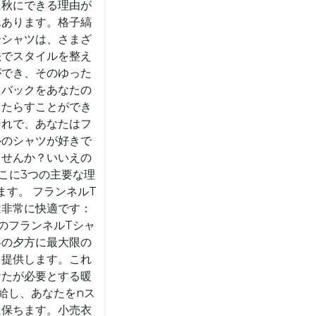
秋
に秋にできる理由が
に
んあります。格子縞
ーシャツは、さまざ
な
法でスタイルを整え
る
ができ、そのゆった
5
たバックをあなたの
つ
もたらすことができ
それで、あなたはフ
の
ルのシャツが好きで
理
ませんか？いいえの
由！
こに3つの主要な理
ます。 フランネルT
は非常に快適です：
のフランネルTシャ
冬の夕方に最大限の
を提供します。これ
なたが必要とする暖
給し、あなたをnス
に保ちます。小売衣