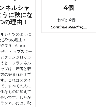
4
ンネルシャ
4個
個
ように秋にな
わずか4個{...}
フ
つの理由！
Continue
Continue Reading....
ラ
Reading....
ネルシャツのように
ン
なる5つの理由！
ネ
2/2019、Alanic
ル
lが発行 ヒップスター
シ
うとグランジロッカ
ろうと、フランネル
ャ
シャツは、若者と若
ツ
両方の好まれたオプ
の
です。これはスタイ
よ
ュで、すべての人に
安価なものに加えて
う
が良いです。したが
に
フランネルには、秋