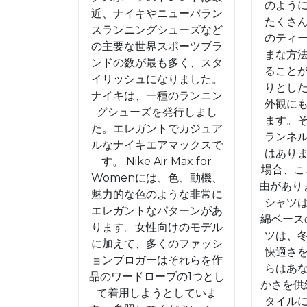
ニ
のよう
近、ナイキやニューバラン
ー
たくさ
スランニングシューズなど
のティ
カ
の主要な世界スポーツブラ
まな方
ー
ンドの数が最も多く、スタ
ること
イリッシュになりました。
ス
りとし
ナイキは、一種のランニン
ト
外観に
グシューズを発行しまし
ます。
リ
た。エレガントでカジュア
ランネ
ー
ルなナイキエアマックスで
はあり
す。 Nike Air Max for
ト
場合、こ
Womenには、色、動機、
衣
由があり
魅力的な色のような非常に
シャツ
装
エレガントなパターンがあ
綿ベース
イ
ります。女性向けのモデル
ツは、
に加えて、多くのファッシ
ン
快適さ
ョンブロガーはそれらを作
ス
らはあ
品のワードローブの1つとし
かさを供
ピ
て着用しようとしていま
タイル