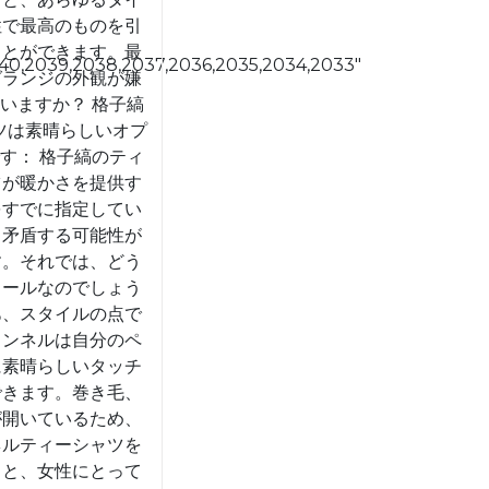
性で最高のものを引
ことができます。最
40,2039,2038,2037,2036,2035,2034,2033″
グランジの外観が嫌
いますか？ 格子縞
ツは素晴らしいオプ
す： 格子縞のティ
ツが暖かさを提供す
をすでに指定してい
、矛盾する可能性が
す。それでは、どう
クールなのでしょう
あ、スタイルの点で
ランネルは自分のペ
に素晴らしいタッチ
できます。巻き毛、
が開いているため、
ネルティーシャツを
ると、女性にとって