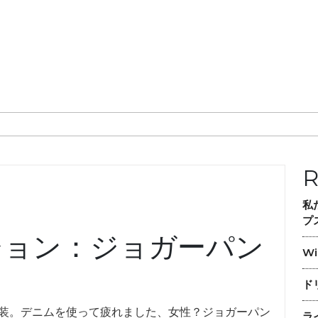
R
私
プ
ション：ジョガーパン
Wi
ド
装。デニムを使って疲れました、女性？ジョガーパン
ラ