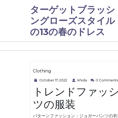
Skip
ターゲットブラッシ
to
content
ングローズスタイル
の13の春のドレス
Clothing
October
khida
Category
October 17, 2022
khida
0 Comments
17,
トレンドファッ
2022
ツの服装
パターンファッション：ジョガーパンツの衣