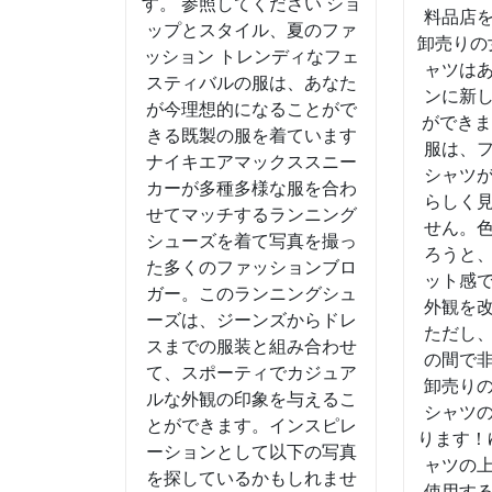
レ
す。 参照してください ショ
料品店
ップとスタイル、夏のファ
ー
卸売りの
ッション トレンディなフェ
シ
ャツは
スティバルの服は、あなた
ンに新
ョ
が今理想的になることがで
ができま
ン
きる既製の服を着ています
服は、
ナイキエアマックススニー
（女
シャツ
カーが多種多様な服を合わ
性）
らしく
せてマッチするランニング
せん。
シューズを着て写真を撮っ
ろうと
た多くのファッションブロ
ット感
ガー。このランニングシュ
外観を
ーズは、ジーンズからドレ
ただし
スまでの服装と組み合わせ
の間で
て、スポーティでカジュア
卸売り
ルな外観の印象を与えるこ
シャツ
とができます。インスピレ
ります！
ーションとして以下の写真
ャツの
を探しているかもしれませ
使用す