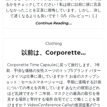
るかをチェックしてください！私は彼に以前に彼に言及
しなかったことを正直に後悔しています。しかし、決し
て遅くなるよりも良いです！ 0/5（0レビュー）{...}
Continue
Continue Reading....
Reading....
Category
Clothing
以
以前は、Corporette…
前
Corporette Time Capsuleに戻って旅行します。 1年
は、
前… 手頃な価格の女性スーツのトップ5ブランド パター
Corpo
ンタイツは仕事に適していますか？ お金のスナップシ
ョット：セールスマネージャーは、早期に退職する計画
についての考えを共有しています あなたの寝室はどれ
ほど乱雑ですか？ 二年前… マスクとの最高の取引を発
見する場所と寄付する場所 自宅でどこで働くことを選
びますか？ VideoConference Callsの推奨提案の7つ