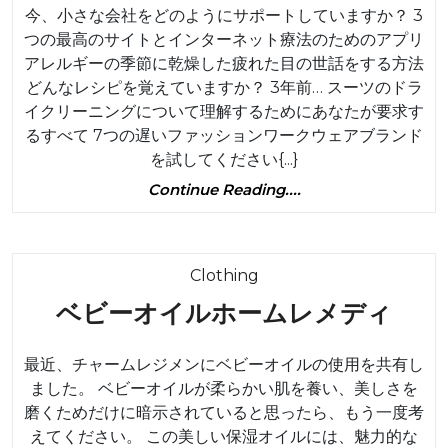
今、小さな会社をどのようにサポートしていますか？ 3
つの最高のサイトとインターネット療法のためのアプリ
アレルギーの季節に乾燥した疲れた目の世話をする方法
どんなレシピを覚えていますか？ 3年前… スーツのドラ
イクリーニングについて理解するためにあなたが要求す
るすべて 7つの遅いファッションワークウェアブランド
を試してください{...}
Continue
Continue Reading....
Reading....
Category
Clothing
ベ
ベビーオイルホームレメディ
ビ
最近、チャームレジメンにベビーオイルの使用を共有し
ー
ました。 ベビーオイルが柔らかい肌を養い、美しさを
オ
磨くためだけに暗示されていると思ったら、もう一度考
イ
えてください。 この美しい保湿オイルには、魅力的な