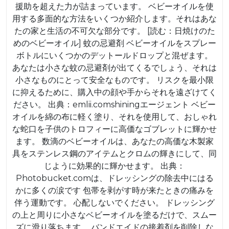
ル
援助を超えた力が詰まっています。 ベビーオイルを使
用する多面的な方法をいくつか紹介します。それはあな
ホ
たの家と生活の不可欠な部分です。 [読む：日焼けのた
ー
めのベビーオイル] 蚊の忌避剤 ベビーオイルをスプレー
ム
ボトルにいくつかのデットールドロップと混ぜます。
レ
あなたは小さな蚊の忌避剤が出てくるでしょう、それは
小さなものにとって安全なものです。 リスクを最小限
メ
に抑えるために、購入中の顔や手からそれを遠ざけてく
デ
ださい。 出典：emlii.comshiningエージェント ベビー
ィ
オイルを綿の布に軽く塗り、それを使用して、おしゃれ
な蛇口を子供のトロフィーに高価なゴブレットに輝かせ
ます。 数滴のベビーオイルは、あなたの高価な木製家
具をステンレス鋼のアイテムとクロムの輝きにして、同
じように効果的に輝かせます。 出典：
Photobucket.comは、ドレッシングの除去中にはる
かに多くの涙です 包帯を剥がす時が来たときの痛みを
伴う運動です。 心配しないでください。 ドレッシング
の上と周りに小さなベビーオイルを塗るだけで、スムー
ズに滑り落ちます。 バンドエイドの接着剤を削除しな