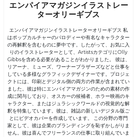
エンパイアマガジンイラストレー
エ
ターオリーギブス
ン
エンパイアマガジンイラストレーターオリーギブス 私
パ
はポップカルチャーのパロディーや有名なキャラクター
イ
の再解釈を含むものに夢中です。したがって、お気に入
ア
りのイラストレーターとして、ArtistsカテゴリにOlly
マ
Gibbsを含める必要があることがわかりました。 彼は、
リアーナ、ミューズ、ワーナーブラザーズなどと仕事を
ガ
している多様なグラフィックデザイナーです。プロジェ
ジ
クトには、印刷とデジタル側の両方の作業が含まれてい
ン
ました。彼は特にエンパイアマガジンのための素材の作
イ
成に関与しており、オスカーの候補者、ホラー映画のキ
ャラクター、またはジュラシックワールドの視覚的な解
ラ
釈を特集しています。彼は、雑誌の新しいデジタル版ご
ス
とにビデオカバーを作成しています。 この分野の専門
ト
家として、彼は企業のブランディングを恥ずかしがりま
レ
せん。彼は喜んでフリーランスの仕事に取り組んでいま