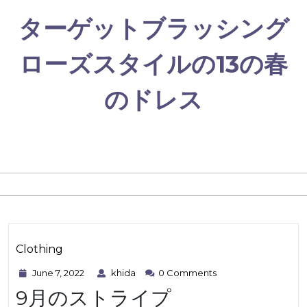
Skip
ターゲットブラッシング
to
content
ローズスタイルの13の春
のドレス
Clothing
June
khida
Category
June 7, 2022
khida
0 Comments
7,
9月のストライプ
2022