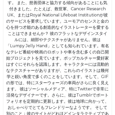
す。 また、慈善団体と協力する傾向があることにも気
ー
付きました。たとえば、救世軍、Cancer Research
タ
UK、またはRoyal National Lifeboat Institutionが彼
ー
のサービスを要求しています。ユーモアのセンスと金の
オ
心を持つ才能のある創造的なイラストレーターを愛する
ことはできませんか？ 彼のフラットなデザインスタイ
リ
ルには、細部やテクスチャがありません。彼は
ー
「Lumpy Jelly Hand」としても知られています。有名
ギ
なテレビ番組や映画のロボットや車を含む多くの自己開
ブ
始プロジェクトを見ています。ポップカルチャー愛好家
はすぐにそれらを認識します。キャラクターには流動的
ス
なテクスチャーがありますが、これらのイラストは幾何
学と鋭い角度で多くのことをしています。そして、GIF
の形では、特にスターウォーズの車両がさらに良く見え
ます。 彼はソーシャルメディア、特にTwitterで非常に
活発なデザイナーです。さらに、彼はTumblrでポート
フォリオを定期的に更新します。彼は地球に向かって、
おしゃべりでとてもフレンドリーなようです。 そして
別のこと：彼のサイトがどれほどインタラクティブであ